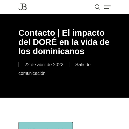
Menu
Skip
to
search
Close
main
Menu
content
Contacto | El impacto
del DORÉ en la vida de
los dominicanos
22 de abril de 2022
Sala de
comunicación