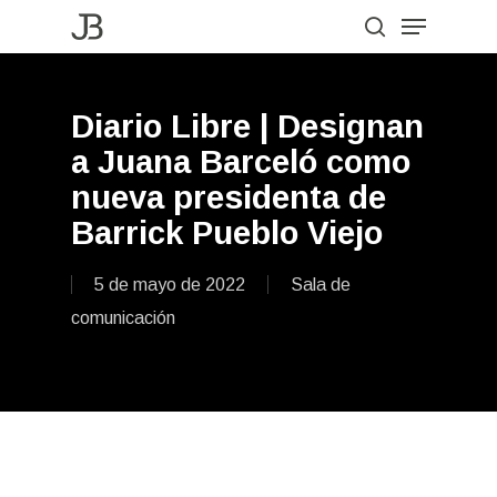
Menu
Skip
to
search
Close
main
Menu
content
Diario Libre | Designan
a Juana Barceló como
nueva presidenta de
Barrick Pueblo Viejo
5 de mayo de 2022
Sala de
comunicación