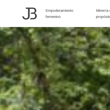
Skip
to
Empoderamiento
Minería
femenino
propósit
main
content