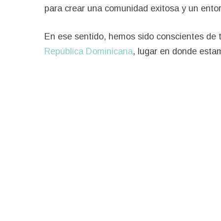
para crear una comunidad exitosa y un ento
En ese sentido, hemos sido conscientes de to
© 2025 Juana Barceló. Todos los derechos reservados
República Dominicana
, lugar en donde esta
puesto que es un país que posee inmensas ri
exportaciones e inversiones a nivel internaci
mina de oro más grande del mundo. Por ello,
en uno de los aliados principales para la re
Uno de nuestros principales pilares como c
acompañando a las comunidades a través de 
crecimiento. La producción de oro no se de
un 22% en el sector minero en comparación
millones, superando las expectativas presup