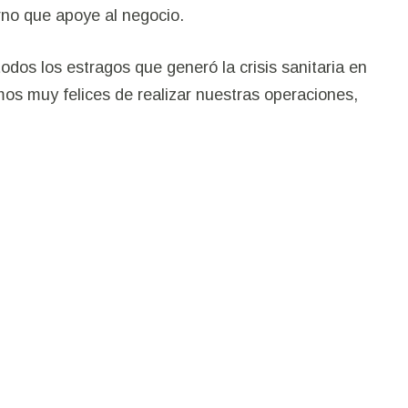
rno que apoye al negocio.
dos los estragos que generó la crisis sanitaria en
.
mos muy felices de realizar nuestras operaciones,
quezas y una tierra con el potencial de impulsar
onal; siendo la operación en Pueblo Viejo, la cuarta
 nos pusimos a disposición del país y nos convertimos
cuperación económica.
ompañía es poder generar
un lugar de valor
,
la inversión social que genere oportunidades de
tuvo durante la pandemia, generando un crecimiento de
 con años anteriores, aproximadamente US$428.05
uestarias del año 2020 para el Estado dominicano.