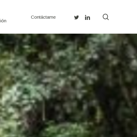
search
twitter
linkedin
Contáctame
ión