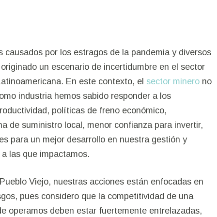
s causados por los estragos de la pandemia y diversos
 originado un escenario de incertidumbre en el sector
Latinoamericana. En este contexto, el
sector minero
no
Empoderamiento femenino
Ú
como industria hemos sabido responder a los
Minería con propósito
roductividad, políticas de freno económico,
a de suministro local, menor confianza para invertir,
Innovación sostenible
es para un mejor desarrollo en nuestra gestión y
D
Sobre mí
s a las que impactamos.
Sala de comunicación
Contáctame
 Pueblo Viejo,
nuestras acciones están enfocadas en
sgos, pues considero que la competitividad de una
de operamos deben estar fuertemente entrelazadas,