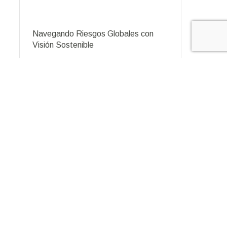
Navegando Riesgos Globales con
Visión Sostenible
14 de marzo de 2024
Educación minera: Encuentro entre
CAMIPE y el Consejo Directivo de la
Academia de Ciencias
16 de febrero de 2024