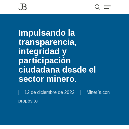
Menu
Skip
to
search
Close
main
Menu
content
Impulsando la
transparencia,
integridad y
participación
ciudadana desde el
sector minero.
12 de diciembre de 2022
Minería con
propósito